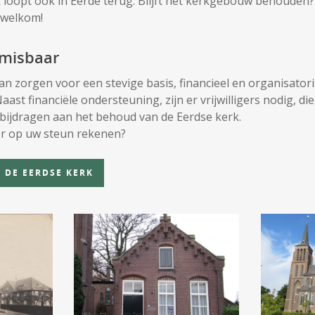
loopt ook in Eerde terug. Blijft het kerkgebouw behouden
 welkom!
nmisbaar
an zorgen voor een stevige basis, financieel en organisatori
ast financiële ondersteuning, zijn er vrijwilligers nodig, di
ijdragen aan het behoud van de Eerdse kerk.
er op uw steun rekenen?
 DE EERDSE KERK