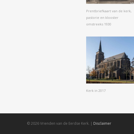
Prentbriefkaart van de kerk,
pastorie en klooster
omstreeks 1930
Kerk in 2017
© 2026 Vrienden van de Eerdse Kerk. |
Disclaimer