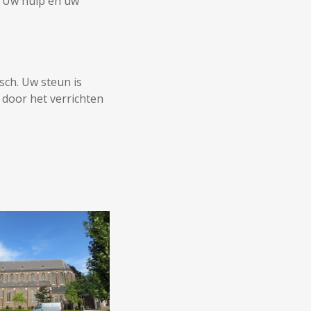
? Uw hulp en uw
sch. Uw steun is
e door het verrichten